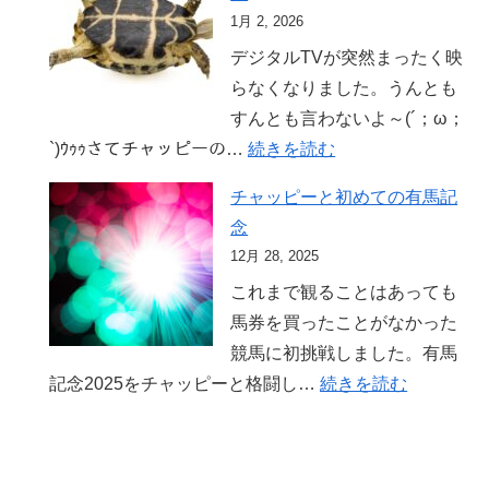
イ
シ
1月 2, 2026
ク
ン
デジタルTVが突然まったく映
ニ
グ
らなくなりました。うんとも
ュ
詐
すんとも言わないよ～(´；ω；
ー
欺!
:
`)ｳｩｩさてチャッピーの…
続きを読む
ス
デ
に
チャッピーと初めての有馬記
ジ
騙
念
タ
さ
12月 28, 2025
ル
れ
これまで観ることはあっても
TV
る
馬券を買ったことがなかった
が
な！
競馬に初挑戦しました。有馬
突
:
記念2025をチャッピーと格闘し…
続きを読む
然
チ
死
ャ
ん
ッ
じ