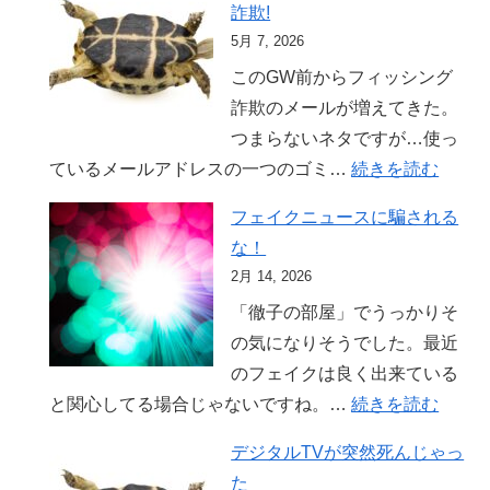
詐欺!
が
5月 7, 2026
ら
このGW前からフィッシング
の
詐欺のメールが増えてきた。
風
つまらないネタですが…使っ
景
:
ているメールアドレスの一つのゴミ…
続きを読む
い
フェイクニュースに騙される
い
な！
加
2月 14, 2026
減
「徹子の部屋」でうっかりそ
に
の気になりそうでした。最近
し
のフェイクは良く出来ている
ろ
:
と関心してる場合じゃないですね。…
続きを読む
フ
フ
ィ
デジタルTVが突然死んじゃっ
ェ
ッ
た