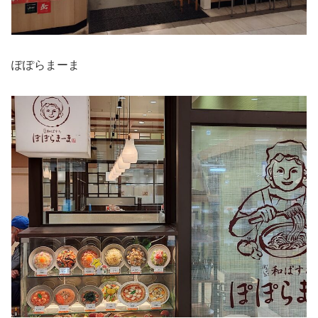
ぽぽらまーま