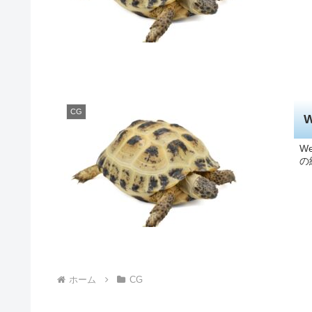
CG
W
の
ホーム
CG